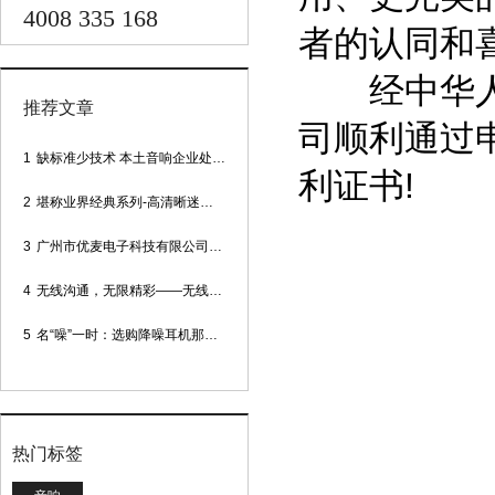
4008 335 168
者的认同和
经中华人民
推荐文章
司顺利通过
1
缺标准少技术 本土音响企业处境尴尬
利证书!
2
堪称业界经典系列-高清晰迷你型头戴话筒
3
广州市优麦电子科技有限公司网站正式上线！
4
无线沟通，无限精彩——无线会议话筒
5
名“噪”一时：选购降噪耳机那些事
热门标签