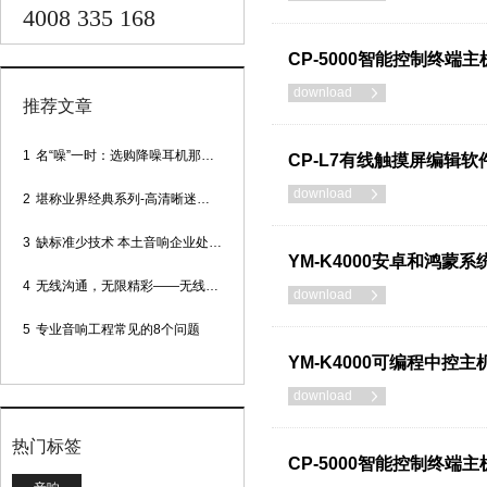
4008 335 168
CP-5000智能控制终端主
download

推荐文章
1
名“噪”一时：选购降噪耳机那些事
CP-L7有线触摸屏编辑软
download

2
堪称业界经典系列-高清晰迷你型头戴话筒
3
缺标准少技术 本土音响企业处境尴尬
YM-K4000安卓和鸿蒙系统
4
无线沟通，无限精彩——无线会议话筒
download

5
专业音响工程常见的8个问题
YM-K4000可编程中控主
download

热门标签
CP-5000智能控制终端主