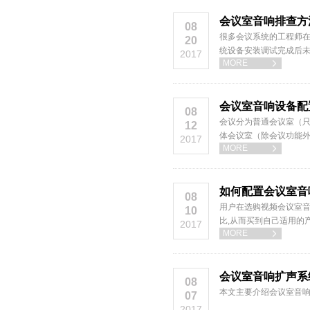
会议室音响排查方
08
很多会议系统的工程师在
20
统设备安装调试完成后未
2017
MORE

无果。
会议室音响设备配
08
会议分为普通会议室（
12
体会议室（除会议功能
2017
MORE

如何配置会议室音
08
用户在选购视频会议室音
10
比,从而买到自己适用的
2017
MORE

会议室音响扩声系
08
本文主要介绍会议室音
07
2017