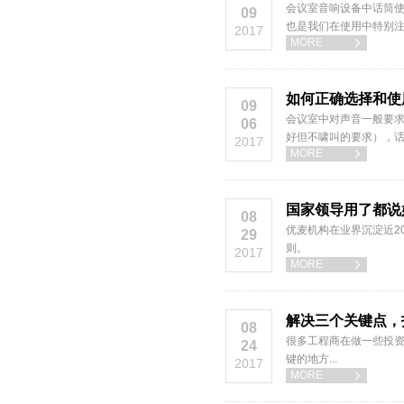
会议室音响设备中话筒使
09
也是我们在使用中特别
2017
MORE

如何正确选择和使
09
会议室中对声音一般要
06
好但不啸叫的要求），话
2017
MORE

国家领导用了都说
08
优麦机构在业界沉淀近2
29
则。
2017
MORE

解决三个关键点，
08
很多工程商在做一些投
24
键的地方...
2017
MORE
