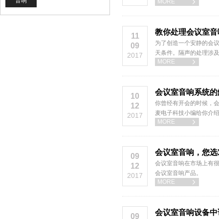
音响
MORE

是怎样的呢？
教你处理会议室音
11
为了创造一个安静的会
09
天条件。隔声的处理涉及
2017
MORE

会议室音响系统的
10
你曾经有开会的时候，
12
麦电子科技小编给你介
2017
MORE

会议室音响，您选
09
会议室音响在市场上有
12
会议室音响产品。
2017
MORE

会议室音响设备中
09