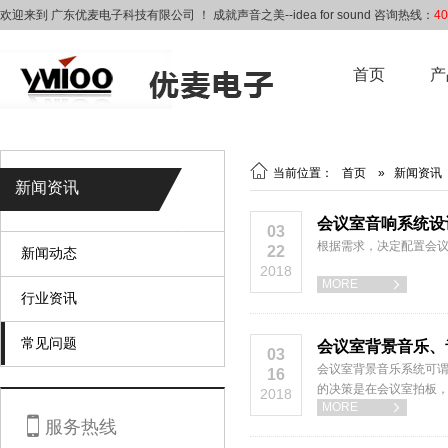
欢迎来到 广东优麦电子科技有限公司 ！ 成就声音之美--idea for sound 咨询热线：
40
首页
产

当前位置：
首页
»
新闻资讯
新闻资讯
会议室音响系统设
03
根据需求，决定配置会
22
新闻动态
2018
MORE

行业资讯
常见问题
会议室背景音乐
03
会议室背景音乐系统可
16
的决策是在会议室拍板
2018
MORE

乐系统中最受关注的。

服务热线