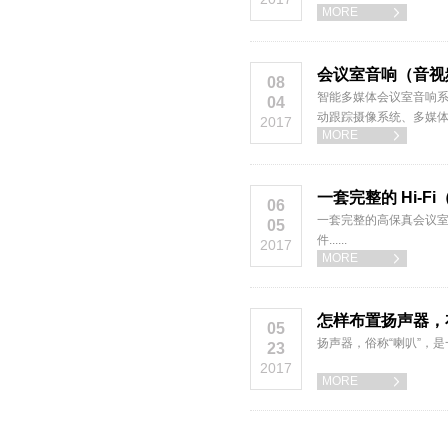
MORE

会议室音响（音视
08
智能多媒体会议室音响
04
动跟踪摄像系统、多媒
2017
MORE

一套完整的 Hi-
06
一套完整的高保真会议
05
件......
2017
MORE

怎样布置扬声器，
05
扬声器，俗称“喇叭”，
23
2017
MORE
