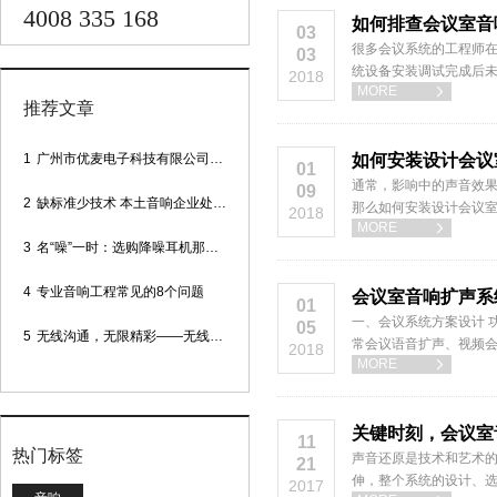
4008 335 168
如何排查会议室音
03
很多会议系统的工程师在
03
统设备安装调试完成后未
2018
MORE

推荐文章
1
广州市优麦电子科技有限公司网站正式上线！
如何安装设计会议
01
通常，影响中的声音效果
09
2
缺标准少技术 本土音响企业处境尴尬
那么如何安装设计会议
2018
MORE

3
名“噪”一时：选购降噪耳机那些事
4
专业音响工程常见的8个问题
会议室音响扩声系
01
一、会议系统方案设计 
05
5
无线沟通，无限精彩——无线会议话筒
常会议语音扩声、视频
2018
MORE

关键时刻，会议室
11
热门标签
声音还原是技术和艺术
21
伸，整个系统的设计、
2017