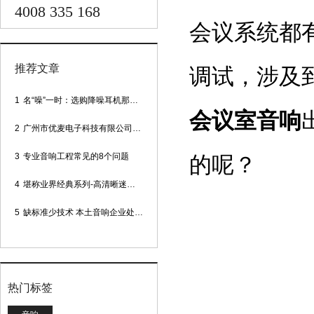
4008 335 168
会议系统都
推荐文章
调试，涉及
1
名“噪”一时：选购降噪耳机那些事
会议室音响
2
广州市优麦电子科技有限公司网站正式上线！
3
专业音响工程常见的8个问题
的呢？
4
堪称业界经典系列-高清晰迷你型头戴话筒
5
缺标准少技术 本土音响企业处境尴尬
热门标签