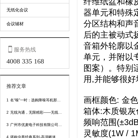
纤维纸盆和橡
无纸化会议
器单元和特殊
分区结构和声
会议辅材
后的主被动式
音箱外轮廓以

服务热线
单元，并附以
4008 335 168
图案）。特别
用,并能够
推荐文章
画框
1
名“噪”一时：选购降噪耳机那些事
箱体:木质银
2
无线沟通，无限精彩——无线会议话筒
频响范围(
3
广州市优麦电子科技有限公司网站正式上线！
灵敏度(1
4
堪称业界经典系列-高清晰迷你型头戴话筒