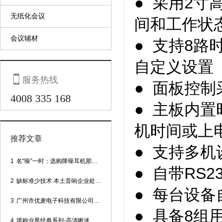
● 采用2
无纸化会议
间和工作状
会议辅材
● 支持8
自定义设置（

服务热线
● 面板控
4008 335 168
● 主板内
机时间或上
推荐文章
● 支持多
1
名“噪”一时：选购降噪耳机那些事
● 自带RS
2
缺标准少技术 本土音响企业处境尴尬
● 每台设
3
广州市优麦电子科技有限公司网站正式上线！
● 具备8
4
堪称业界经典系列-高清晰迷你型头戴话筒