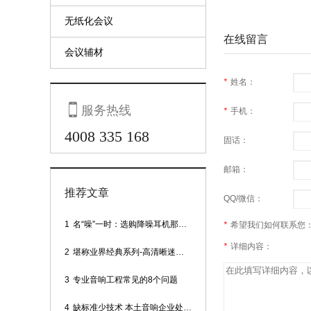
无纸化会议
在线留言
会议辅材
*
姓名：

服务热线
*
手机：
4008 335 168
固话：
邮箱：
推荐文章
QQ/微信：
1
名“噪”一时：选购降噪耳机那些事
*
希望我们如何联系您
*
详细内容：
2
堪称业界经典系列-高清晰迷你型头戴话筒
3
专业音响工程常见的8个问题
4
缺标准少技术 本土音响企业处境尴尬