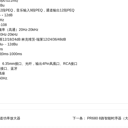
p0.021ms)
Bu
2段PEQ，音乐输入9段PEQ，通道输出12段PEQ
﹢12dB
Hz
108
率（高通）20Hz-20kHz
z-20kHz
/18/24dB 林克维茨-瑞莱12/24/36/48dB
u-﹣12dBu
ms
ms-1000ms
、6.35mm接口、光纤，输出4Pin凤凰口、RCA接口
85接口、蓝牙
 插座
0Hz.
两通道功率放大器
下一条：
PR680 8路智能时序器（