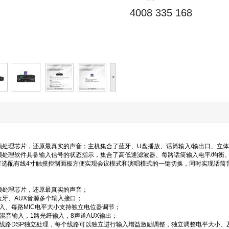
4008 335 168
>
频处理芯片，还原最真实的声音；主机集合了蓝牙、U盘播放、话筒输入/输出口、立体声输
频处理软件具备输入信号的状态指示，集合了高低通滤波器、每路话筒输入电平/均衡、音乐
可选配有线4寸触摸控制面板方便实现会议模式和演唱模式的一键切换，同时实现话筒
频处理芯片，还原最真实的声音；
蓝牙、AUX音源多个输入接口；
入、每路MIC电平大小支持独立电位器调节；
X混音输入，1路光纤输入，8声道AUX输出；
线路DSP独立处理，每个线路可以独立进行输入增益激励调整，独立调整电平大小、