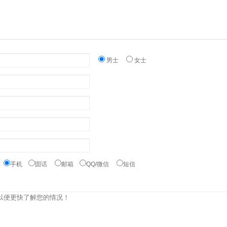
男士
女士
：
手机
固话
邮箱
QQ/微信
短信