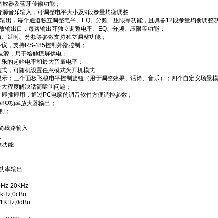
3播放器及蓝牙传输功能；
X音源音乐输入，可调整电平大小及9段参量均衡调整
衡输出，每个通道独立调整电平、EQ、分频、压限等功能，且具备12段参量均衡调整
功放输出口，每路输出可独立调整电平、EQ、分频、压限等功能；
响、延时、分频等参数支持独立调整功能；
议，支持RS-485控制外部控制；
独立电源，用于给触摸屏供电；
音乐的起始电平和最大音量电平；
模式，可随机设置任意模式为开机模式
态显示；三个面板飞梭电平控制旋钮（用于调整效果、话筒、音乐）；四个自定义场景
最大程度解决话筒啸叫问题；
，即插即用，通过PC电脑的调音软件方便调控参数；
x300W/8Ω功率放大器输出；
静音控制；
话筒线路输入
入
放功能
出
Ω功率输出
Hz-20KHz
Hz,0dBu
KHz,0dBu