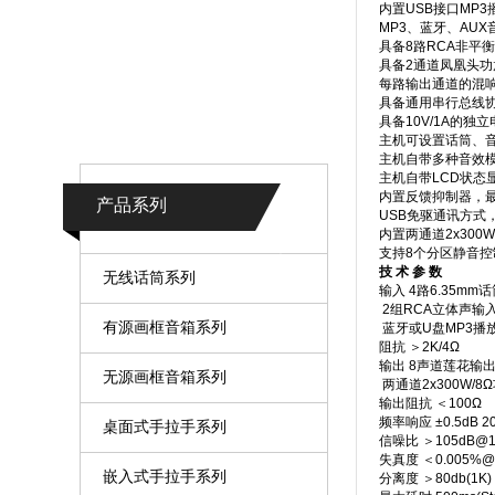
内置USB接口MP
MP3、蓝牙、AU
具备8路RCA非平
具备2通道凤凰头
每路输出通道的混
具备通用串行总线协
具备10V/1A的
主机可设置话筒、
主机自带多种音效
主机自带LCD状
内置反馈抑制器，
产品系列
USB免驱通讯方式
内置两通道2
支持8个分区
技 术 参 数
无线话筒系列
输入 4路6.35mm
2组RCA立体声输
有源画框音箱系列
蓝牙或U盘MP3播
阻抗 ＞2K/4Ω
输出 8声道莲花输
无源画框音箱系列
两通道2x300W/8
输出阻抗 ＜100Ω
频率响应 ±0.5dB 20
桌面式手拉手系列
信噪比 ＞105dB@1k
失真度 ＜0.005%@1
嵌入式手拉手系列
分离度 ＞80db(1K)