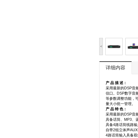
<
详细内容
产 品 描 述：
采用最新的DSP音
信口。DSP数字音
等参数调整功能，
量大小统一管理。
产 品 特 色：
采用最新的DSP音
具备话筒、MP3、
具备4路话筒线路输
自带2组立体声AU
4路话筒输入具备双