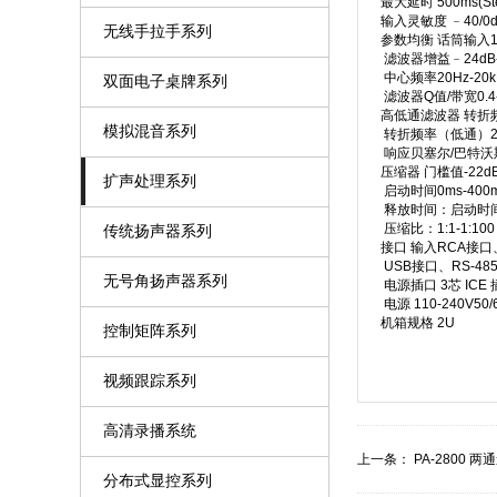
最大延时 500ms(Ste
输入灵敏度 ﹣40/0d
无线手拉手系列
参数均衡 话筒输入1
滤波器增益﹣24dB-
中心频率20Hz-20k
双面电子桌牌系列
滤波器Q值/带宽0.4-
高低通滤波器 转折频
模拟混音系列
转折频率（低通）20H
响应贝塞尔/巴特沃斯12
压缩器 门槛值-22dB
扩声处理系列
启动时间0ms-400
释放时间：启动时间0
压缩比：1:1-1:100
传统扬声器系列
接口 输入RCA接口
USB接口、RS-4
无号角扬声器系列
电源插口 3芯 ICE
电源 110-240V50/6
机箱规格 2U
控制矩阵系列
视频跟踪系列
高清录播系统
上一条：
PA-2800 
分布式显控系列