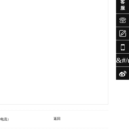
客
服



&#/

返回
大电流）