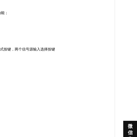
功能；
模式按键，两个信号源输入选择按键

微
信