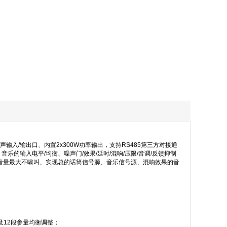
入/输出口、内置2x300W功率输出，支持RS485第三方对接通
的输入电平/均衡、噪声门/效果/延时/混响/压限/音调/反馈抑制
音量最大不啸叫、实现总的话筒信号源、音乐信号源、混响效果的音
及12段参量均衡调整；