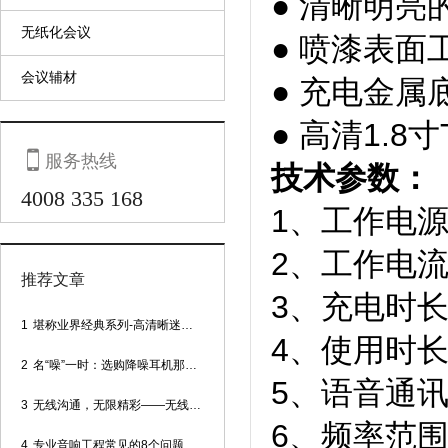
● 清晰明
无纸化会议
● 喷漆表
会议辅材
● 充电金属
● 高清1.8

服务热线
技术参数：
4008 335 168
1、工作电源：
2、工作电流：
推荐文章
3、充电时长
1
堪称业界经典系列-高清晰迷你型头戴话筒
4、使用时长
2
名“噪”一时：选购降噪耳机那些事
5、语音通讯
3
无线沟通，无限精彩——无线会议话筒
6、频率范围：
4
专业音响工程常见的8个问题