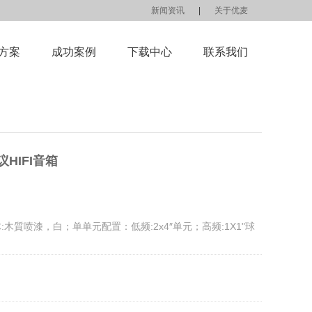
新闻资讯
|
关于优麦
方案
成功案例
下载中心
联系我们
议HIFI音箱
木質喷漆，白；单单元配置：低频:2x4″单元；高频:1X1"球