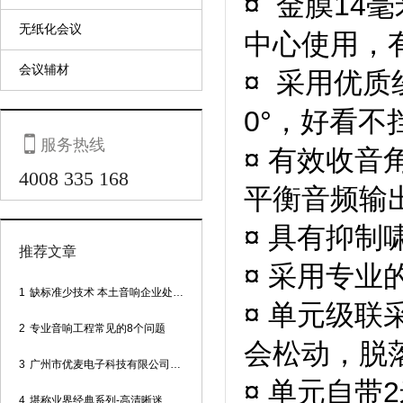
¤ 金膜1
无纸化会议
中心使用，有
会议辅材
¤ 采用优质
0°，好看不

服务热线
¤ 有效收音
4008 335 168
平衡音频输
¤ 具有抑
推荐文章
¤ 采用专业
1
缺标准少技术 本土音响企业处境尴尬
¤ 单元级
2
专业音响工程常见的8个问题
会松动，脱
3
广州市优麦电子科技有限公司网站正式上线！
¤ 单元自带
4
堪称业界经典系列-高清晰迷你型头戴话筒