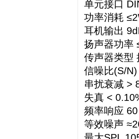
单元接口 DI
功率消耗 ≤
耳机输出 9d
扬声器功率 
传声器类型
信噪比(S/N) 
串扰衰减 > 8
失真 < 0.10
频率响应 60
等效噪声 ≈20
最大SPL 1