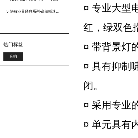
¤ 专业大
5
堪称业界经典系列-高清晰迷你型头戴话筒
红，绿双色
¤ 带背景
热门标签
音响
¤ 具有抑
闭。
¤ 采用专业
¤ 单元具