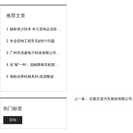
推荐文章
1
缺标准少技术 本土音响企业处境尴尬
2
专业音响工程常见的8个问题
3
广州市优麦电子科技有限公司网站正式上线！
4
名“噪”一时：选购降噪耳机那些事
5
堪称业界经典系列-高清晰迷你型头戴话筒
上一条：
石家庄某汽车股份有限公司
热门标签
音响