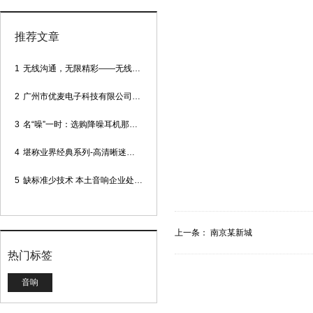
推荐文章
1
无线沟通，无限精彩——无线会议话筒
2
广州市优麦电子科技有限公司网站正式上线！
3
名“噪”一时：选购降噪耳机那些事
4
堪称业界经典系列-高清晰迷你型头戴话筒
5
缺标准少技术 本土音响企业处境尴尬
上一条：
南京某新城
热门标签
音响