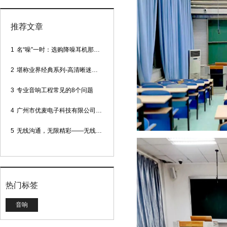
推荐文章
1
名“噪”一时：选购降噪耳机那些事
2
堪称业界经典系列-高清晰迷你型头戴话筒
3
专业音响工程常见的8个问题
4
广州市优麦电子科技有限公司网站正式上线！
5
无线沟通，无限精彩——无线会议话筒
热门标签
音响