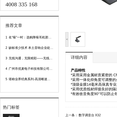
4008 335 168
推荐文章
1
名“噪”一时：选购降噪耳机那些事
<
2
缺标准少技术 本土音响企业处境尴尬
详细内容
3
无线沟通，无限精彩——无线会议话筒
4
广州市优麦电子科技有限公司网站正式上线！
产品特性
*采用采用金属材质紧密的 
5
堪称业界经典系列-高清晰迷你型头戴话筒
*采用一体化仰角度可调整
*顶级金膜14毫米高保真专
*采用优质线材焊接良好的隔
*有效收音角度90°可以防
热门标签
上一条：
数字调音台 X32