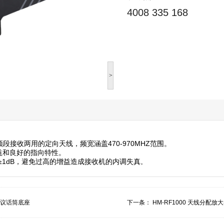
4008 335 168
>
HF频段接收两用的定向天线，频宽涵盖470-970MHZ范围。
益和良好的指向特性。
dB±1dB，避免过高的增益造成接收机的内调失真
。
颈会议话筒底座
下一条：
HM-RF1000 天线分配放