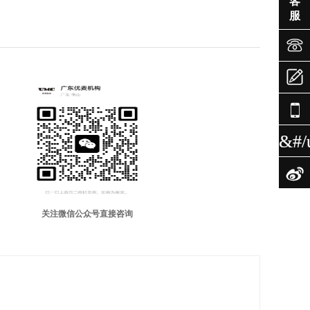
客
服



&#/

关注微信公众号直接咨询