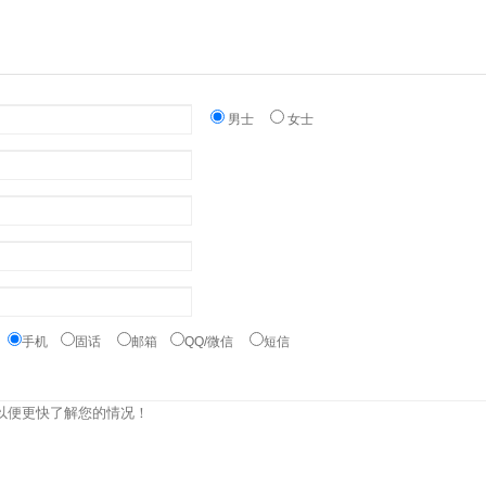
男士
女士
：
手机
固话
邮箱
QQ/微信
短信