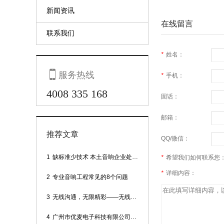
新闻资讯
在线留言
联系我们
*
姓名：

服务热线
*
手机：
4008 335 168
固话：
邮箱：
推荐文章
QQ/微信：
1
缺标准少技术 本土音响企业处境尴尬
*
希望我们如何联系您
*
详细内容：
2
专业音响工程常见的8个问题
3
无线沟通，无限精彩——无线会议话筒
4
广州市优麦电子科技有限公司网站正式上线！