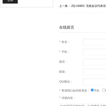
音响
上一条：
ZQ-U680C 无线会议代表
在线留言
*
姓名：
*
手机：
固话：
邮箱：
QQ/微信：
*
希望我们如何联系您：
手机
*
详细内容：