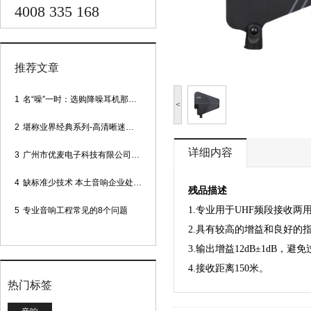
4008 335 168
推荐文章
1
名“噪”一时：选购降噪耳机那些事
<
2
堪称业界经典系列-高清晰迷你型头戴话筒
详细内容
3
广州市优麦电子科技有限公司网站正式上线！
4
缺标准少技术 本土音响企业处境尴尬
残品描述
1.专业用于UHF频段接收两用
5
专业音响工程常见的8个问题
2.具有较高的增益和良好的
3.输出增益12dB±1dB
4.接收距离150米。
热门标签