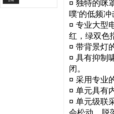
音响
¤ 独特的
噗‘的低频冲
¤ 专业大
红，绿双色
¤ 带背景
¤ 具有抑
闭。
¤ 采用专业
¤ 单元具
¤ 单元级
会松动，脱