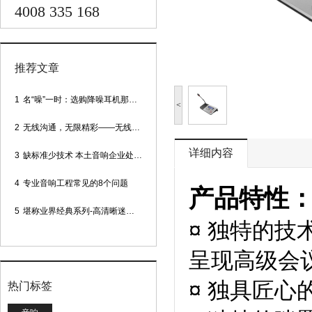
4008 335 168
推荐文章
1
名“噪”一时：选购降噪耳机那些事
<
2
无线沟通，无限精彩——无线会议话筒
详细内容
3
缺标准少技术 本土音响企业处境尴尬
4
专业音响工程常见的8个问题
产品特性
5
堪称业界经典系列-高清晰迷你型头戴话筒
¤ 独特的
呈现高级会
¤ 独具匠
热门标签