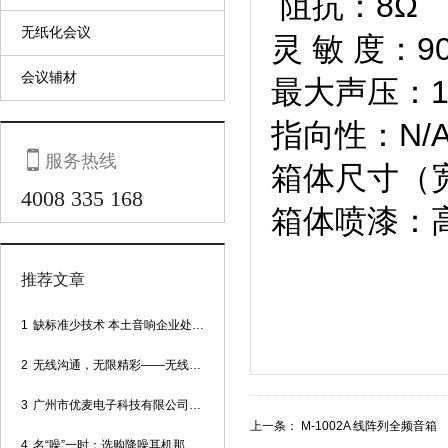
阻抗
无纸化会议
灵 敏 度：
会议辅材
最大声压
指向性

服务热线
箱体尺寸（宽
4008 335 168
箱体喷漆：
推荐文章
1
缺标准少技术 本土音响企业处境尴尬
2
无线沟通，无限精彩——无线会议话筒
3
广州市优麦电子科技有限公司网站正式上线！
上一条：
M-1002A 线阵列全频音箱
4
名“噪”一时：选购降噪耳机那些事